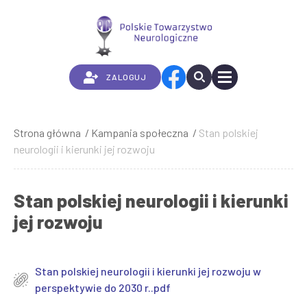
Przejdź
do
treści
ZALOGUJ
Strona główna
Kampania społeczna
Stan polskiej
Ścieżka
neurologii i kierunki jej rozwoju
nawigacyjna
Stan polskiej neurologii i kierunki
jej rozwoju
Stan polskiej neurologii i kierunki jej rozwoju w
perspektywie do 2030 r..pdf