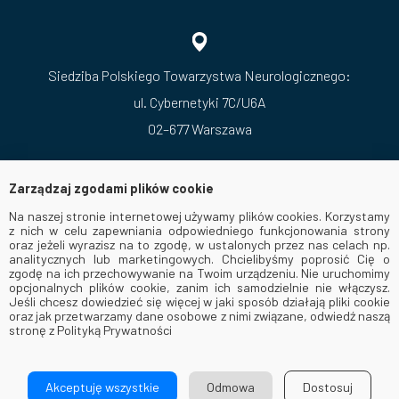
Siedziba Polskiego Towarzystwa Neurologicznego:
ul. Cybernetyki 7C/U6A
02–677 Warszawa
Zarządzaj zgodami plików cookie
Na naszej stronie internetowej używamy plików cookies. Korzystamy
z nich w celu zapewniania odpowiedniego funkcjonowania strony
oraz jeżeli wyrazisz na to zgodę, w ustalonych przez nas celach np.
analitycznych lub marketingowych. Chcielibyśmy poprosić Cię o
zgodę na ich przechowywanie na Twoim urządzeniu. Nie uruchomimy
opcjonalnych plików cookie, zanim ich samodzielnie nie włączysz.
Jeśli chcesz dowiedzieć się więcej w jaki sposób działają pliki cookie
oraz jak przetwarzamy dane osobowe z nimi związane, odwiedź naszą
stronę z Polityką Prywatności
© 2026 Via Medica. All Rights Reserved
Akceptuję wszystkie
Odmowa
Dostosuj