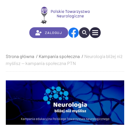
Przejdź
do
treści
ZALOGUJ
Strona główna
Kampania społeczna
Neurologia bliżej niż
Ścieżka
myślisz — kampania społeczna PTN
nawigacyjna