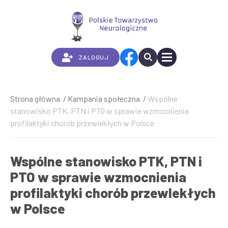
Przejdź
do
treści
ZALOGUJ
Strona główna
Kampania społeczna
Wspólne
Ścieżka
stanowisko PTK, PTN i PTO w sprawie wzmocnienia
nawigacyjna
profilaktyki chorób przewlekłych w Polsce
Wspólne stanowisko PTK, PTN i
PTO w sprawie wzmocnienia
profilaktyki chorób przewlekłych
w Polsce