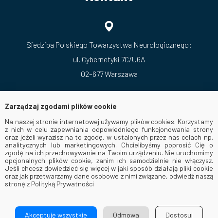
Siedziba Polskiego Towarzystwa Neurologicznego:
ul. Cybernetyki 7C/U6A
02–677 Warszawa
Zarządzaj zgodami plików cookie
Na naszej stronie internetowej używamy plików cookies. Korzystamy
z nich w celu zapewniania odpowiedniego funkcjonowania strony
oraz jeżeli wyrazisz na to zgodę, w ustalonych przez nas celach np.
analitycznych lub marketingowych. Chcielibyśmy poprosić Cię o
zgodę na ich przechowywanie na Twoim urządzeniu. Nie uruchomimy
opcjonalnych plików cookie, zanim ich samodzielnie nie włączysz.
Jeśli chcesz dowiedzieć się więcej w jaki sposób działają pliki cookie
oraz jak przetwarzamy dane osobowe z nimi związane, odwiedź naszą
stronę z Polityką Prywatności
© 2026 Via Medica. All Rights Reserved
Akceptuję wszystkie
Odmowa
Dostosuj