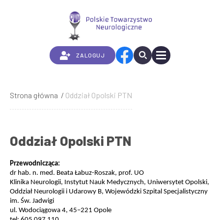
Przejdź
do
treści
ZALOGUJ
Strona główna
Oddział Opolski PTN
Ścieżka
nawigacyjna
Oddział Opolski PTN
Przewodnicząca:
dr hab. n. med. Beata Łabuz-Roszak, prof. UO
Klinika Neurologii, Instytut Nauk Medycznych, Uniwersytet Opolski,
Oddział Neurologii i Udarowy B, Wojewódzki Szpital Specjalistyczny
im. Św. Jadwigi
ul. Wodociągowa 4, 45–221 Opole
tel: 605 097 110