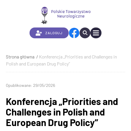
Przejdź
do
treści
ZALOGUJ
Strona główna
Konferencja „Priorities and Challenges in
Ścieżka
Polish and European Drug Policy”
nawigacyjna
Opublikowane: 29/05/2026
Konferencja „Priorities and
Challenges in Polish and
European Drug Policy”