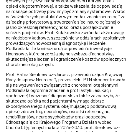
głównych przyczyn niepełnosprawności i korzystania z
opieki długoterminowej, a także wskazała, że odpowiedzią
na rosnące potrzeby powinny być zmiany systemowe. Wśród
najważniejszych postulatów wymieniła uznanie neurologii za
dziedzinę priorytetową, stworzenie sieci neurologicznej o
jasno określonej referencyjności oraz uporządkowanie
ścieżek pacjentów. Prof. Kułakowska zwróciła także uwagę
na niedobory kadrowe, szczególnie w oddziałach szpitalnych
prowadzących nowoczesną diagnostykę i leczenie.
Podkreślała, że konieczne są odpowiednie inwestycje
finansowe, które przełożą się na szybszą diagnostykę,
skuteczniejsze leczenie i ograniczenie kosztów społecznych
chorób neurologicznych.
Prof. Halina Sienkiewicz-Jarosz, przewodnicząca Krajowej
Rady do spraw Neurologii, prezes elekt PTN skoncentrowała
się na wyzwaniach związanych z chorobami otępiennymi.
Podkreślała ogromne znaczenie profilaktyki, edukacji
społecznej i wczesnej diagnostyki, a także zaznaczyła, że
skuteczna opieka nad pacjentami wymaga dobrze
skoordynowanego systemu obejmującego podstawową
opiekę zdrowotną, neurologów, ośrodki referencyjne,
rehabilitantów, neuropsychologów oraz logopedów.
Odnosząc się do Krajowego Programu Działań wobec
Chorób Otępiennych na lata 2025–2030, prof. Sienkiewicz-