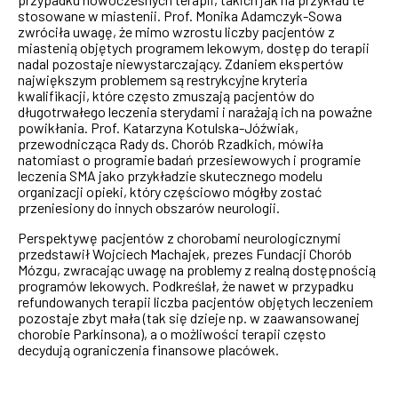
stosowane w miastenii. Prof. Monika Adamczyk-Sowa
zwróciła uwagę, że mimo wzrostu liczby pacjentów z
miastenią objętych programem lekowym, dostęp do terapii
nadal pozostaje niewystarczający. Zdaniem ekspertów
największym problemem są restrykcyjne kryteria
kwalifikacji, które często zmuszają pacjentów do
długotrwałego leczenia sterydami i narażają ich na poważne
powikłania. Prof. Katarzyna Kotulska-Jóźwiak,
przewodnicząca Rady ds. Chorób Rzadkich, mówiła
natomiast o programie badań przesiewowych i programie
leczenia SMA jako przykładzie skutecznego modelu
organizacji opieki, który częściowo mógłby zostać
przeniesiony do innych obszarów neurologii.
Perspektywę pacjentów z chorobami neurologicznymi
przedstawił Wojciech Machajek, prezes Fundacji Chorób
Mózgu, zwracając uwagę na problemy z realną dostępnością
programów lekowych. Podkreślał, że nawet w przypadku
refundowanych terapii liczba pacjentów objętych leczeniem
pozostaje zbyt mała (tak się dzieje np. w zaawansowanej
chorobie Parkinsona), a o możliwości terapii często
decydują ograniczenia finansowe placówek.