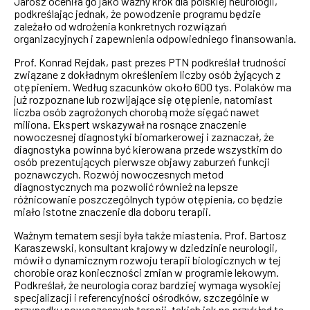
Jarosz oceniła go jako ważny krok dla polskiej neurologii,
podkreślając jednak, że powodzenie programu będzie
zależało od wdrożenia konkretnych rozwiązań
organizacyjnych i zapewnienia odpowiedniego finansowania.
Prof. Konrad Rejdak, past prezes PTN podkreślał trudności
związane z dokładnym określeniem liczby osób żyjących z
otępieniem. Według szacunków około 600 tys. Polaków ma
już rozpoznane lub rozwijające się otępienie, natomiast
liczba osób zagrożonych chorobą może sięgać nawet
miliona. Ekspert wskazywał na rosnące znaczenie
nowoczesnej diagnostyki biomarkerowej i zaznaczał, że
diagnostyka powinna być kierowana przede wszystkim do
osób prezentujących pierwsze objawy zaburzeń funkcji
poznawczych. Rozwój nowoczesnych metod
diagnostycznych ma pozwolić również na lepsze
różnicowanie poszczególnych typów otępienia, co będzie
miało istotne znaczenie dla doboru terapii.
Ważnym tematem sesji była także miastenia. Prof. Bartosz
Karaszewski, konsultant krajowy w dziedzinie neurologii,
mówił o dynamicznym rozwoju terapii biologicznych w tej
chorobie oraz konieczności zmian w programie lekowym.
Podkreślał, że neurologia coraz bardziej wymaga wysokiej
specjalizacji i referencyjności ośrodków, szczególnie w
przypadku nowoczesnych terapii, takich jak na przykład te