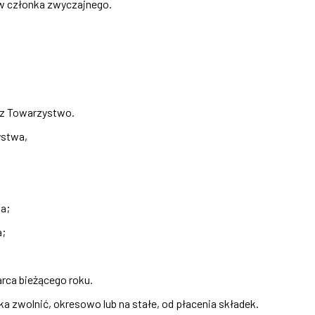
aw członka zwyczajnego.
ez Towarzystwo.
ystwa,
a;
a;
rca bieżącego roku.
wolnić, okresowo lub na stałe, od płacenia składek.