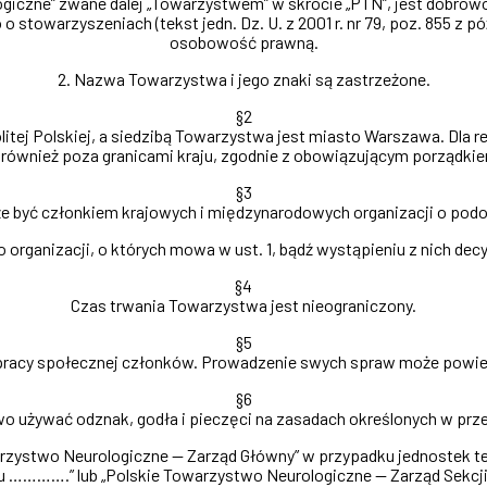
ogiczne” zwane dalej „Towarzystwem” w skrócie „PTN”, jest dobr
o stowarzyszeniach (tekst jedn. Dz. U. z 2001 r. nr 79, poz. 855 z pó
osobowość prawną.
2. Nazwa Towarzystwa i jego znaki są zastrzeżone.
§2
itej Polskiej, a siedzibą Towarzystwa jest miasto Warszawa. Dla 
 również poza granicami kraju, zgodnie z obowiązującym porządk
§3
e być członkiem krajowych i międzynarodowych organizacji o podob
do organizacji, o których mowa w ust. 1, bądź wystąpieniu z nich dec
§4
Czas trwania Towarzystwa jest nieograniczony.
§5
 pracy społecznej członków. Prowadzenie swych spraw może pow
§6
o używać odznak, godła i pieczęci na zasadach określonych w pr
arzystwo Neurologiczne — Zarząd Główny” w przypadku jednostek t
u ………….” lub „Polskie Towarzystwo Neurologiczne — Zarząd Sekcji.....