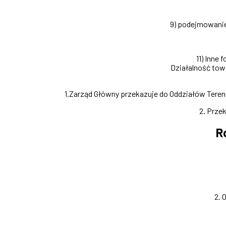
9) podejmowanie
11) Inne
Działalność to
1.Zarząd Główny przekazuje do Oddziałów Tere
2. Prze
R
2. 