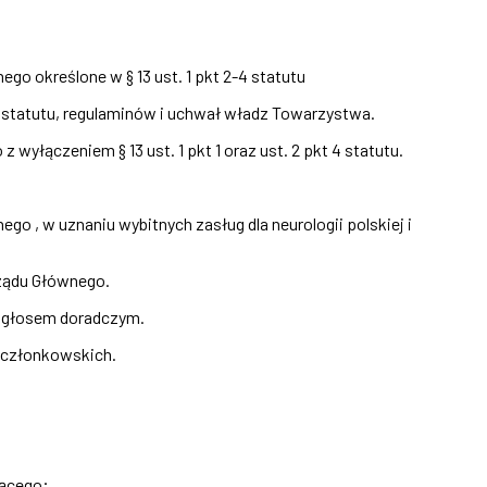
o określone w § 13 ust. 1 pkt 2-4 statutu
 statutu, regulaminów i uchwał władz Towarzystwa.
łączeniem § 13 ust. 1 pkt 1 oraz ust. 2 pkt 4 statutu.
 w uznaniu wybitnych zasług dla neurologii polskiej i
ządu Głównego.
z głosem doradczym.
 członkowskich.
jącego;