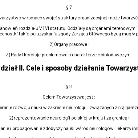
§ 7
warzystwo w ramach swojej struktury organizacyjnej może tworzy
stanowień rozdziału V i VI statutu. Oddziały są organami terenowym
ednostki takie po uzyskaniu zgody Zarządu Głównego będą mogły
2) Organy prasowe;
3) Rady i komisje problemowe o charakterze opiniodawczym.
dział II. Cele i sposoby działania Towarzy
§ 8
Celem Towarzystwa jest:
ieranie rozwoju nauki w zakresie neurologii i związanych z nią gałęzi
2) reprezentowanie neurologii polskiej w kraju i za granicą;
anie i propagowanie zdobyczy nauki wśród neurologów i lekarzy inn