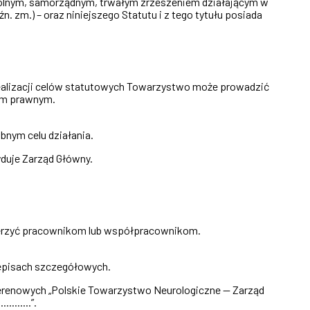
owolnym, samorządnym, trwałym zrzeszeniem działającym w
źn. zm.) – oraz niniejszego Statutu i z tego tytułu posiada
realizacji celów statutowych Towarzystwo może prowadzić
iem prawnym.
nym celu działania.
yduje Zarząd Główny.
ierzyć pracownikom lub współpracownikom.
zepisach szczegółowych.
erenowych „Polskie Towarzystwo Neurologiczne — Zarząd
......”.