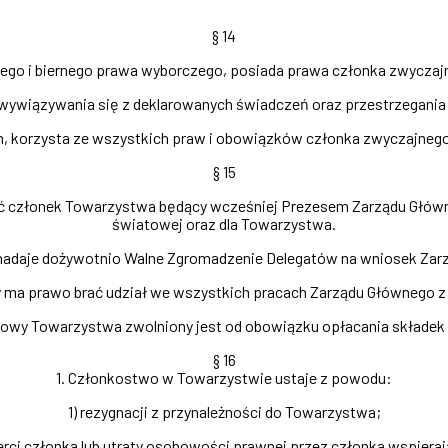
§ 14
nego i biernego prawa wyborczego, posiada prawa członka zwyczajneg
 wywiązywania się z deklarowanych świadczeń oraz przestrzegania
korzysta ze wszystkich praw i obowiązków członka zwyczajnego z wy
§ 15
złonek Towarzystwa będący wcześniej Prezesem Zarządu Głównego ,
światowej oraz dla Towarzystwa.
 nadaje dożywotnio Walne Zgromadzenie Delegatów na wniosek Zar
 ma prawo brać udział we wszystkich pracach Zarządu Głównego 
rowy Towarzystwa zwolniony jest od obowiązku opłacania składek
§ 16
1. Członkostwo w Towarzystwie ustaje z powodu:
1) rezygnacji z przynależności do Towarzystwa;
erci członka lub utraty osobowości prawnej przez członka wspiera