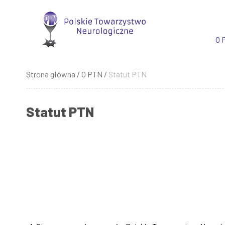
Przejdź
do
treści
O 
Strona główna
O PTN
Statut PTN
Ścieżka
nawigacyjna
Statut PTN