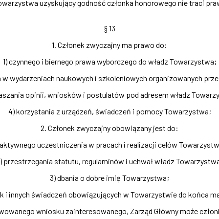
owarzystwa uzyskujący godność członka honorowego nie traci pr
§ 13
1. Członek zwyczajny ma prawo do:
1) czynnego i biernego prawa wyborczego do władz Towarzystwa;
a w wydarzeniach naukowych i szkoleniowych organizowanych prz
łaszania opinii, wniosków i postulatów pod adresem władz Towarz
4) korzystania z urządzeń, świadczeń i pomocy Towarzystwa;
2. Członek zwyczajny obowiązany jest do:
) aktywnego uczestniczenia w pracach i realizacji celów Towarzystw
) przestrzegania statutu, regulaminów i uchwał władz Towarzystw
3) dbania o dobre imię Towarzystwa;
ek i innych świadczeń obowiązujących w Towarzystwie do końca ma
wowanego wniosku zainteresowanego, Zarząd Główny może członka z