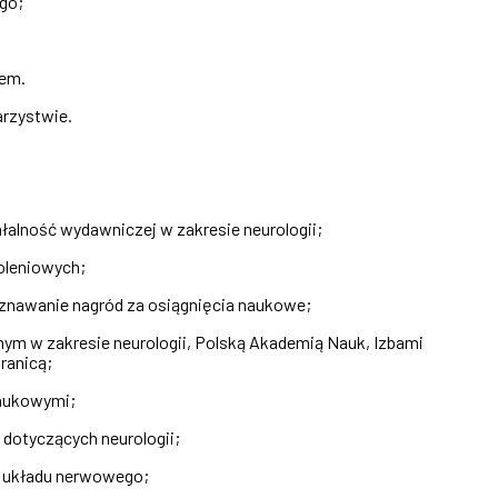
go;
iem.
rzystwie.
łalność wydawniczej w zakresie neurologii;
oleniowych;
yznawanie nagród za osiągnięcia naukowe;
nym w zakresie neurologii, Polską Akademią Nauk, Izbami
ranicą;
naukowymi;
dotyczących neurologii;
ób układu nerwowego;