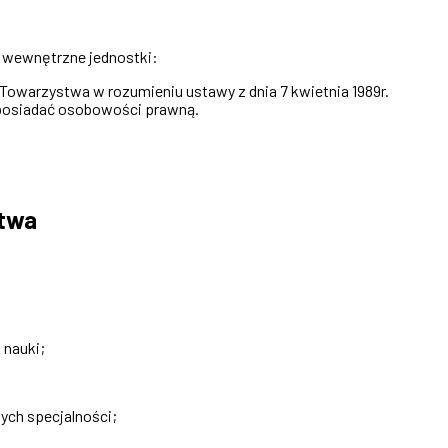
ć wewnętrzne jednostki:
i Towarzystwa w rozumieniu ustawy z dnia 7 kwietnia 1989r.
 posiadać osobowości prawną.
stwa
 nauki;
ych specjalności;