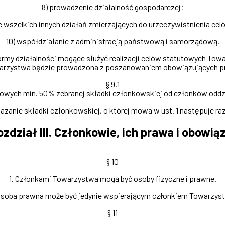
8) prowadzenie działalność gospodarczej;
 wszelkich innych działań zmierzających do urzeczywistnienia ce
10) współdziałanie z administracją państwową i samorządową.
 formy działalności mogące służyć realizacji celów statutowych Tow
warzystwa będzie prowadzona z poszanowaniem obowiązujących p
§ 9.1
nowych min. 50% zebranej składki członkowskiej od członków odd
kazanie składki członkowskiej, o której mowa w ust. 1 następuje raz
ozdział III. Członkowie, ich prawa i obowiąz
§ 10
1. Członkami Towarzystwa mogą być osoby fizyczne i prawne.
Osoba prawna może być jedynie wspierającym członkiem Towarzys
§ 11