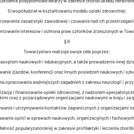
 szkolenie podyplomowe lekarzy w zakresie chorób układu nerwowe
5) współudział w kształtowaniu modelu opieki zdrowotnej;
krzewienie zasad etyki zawodowej i czuwanie nad ich przestrzegan
zentowanie interesów i ochrona praw członków zrzeszonych w Towa
§ 9
Towarzystwo realizuje swoje cele poprzez:
sopism naukowych i edukacyjnych, a także prowadzenie innej dzia
wanie zjazdów, konferencji oraz innych posiedzeń naukowych i szk
na opracowania ważniejszych zagadnień z zakresu neurologii i prz
izację i finansowanie opieki zdrowotnej, z nadzorem specjalistycz
kimi oraz z pozarządowymi organizacjami naukowymi w kraju i za g
ywanie i utrzymywanie kontaktów zagranicznych z organizacjami 
awanie opinii w sprawach naukowych, organizacyjnych i fachowych 
łalność popularyzatorskiej w zakresie profilaktyki i leczenia chor