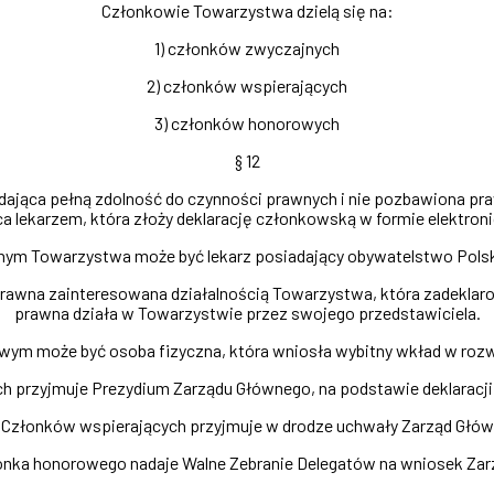
Członkowie Towarzystwa dzielą się na:
1) członków zwyczajnych
2) członków wspierających
3) członków honorowych
§ 12
ająca pełną zdolność do czynności prawnych i nie pozbawiona pr
a lekarzem, która złoży deklarację członkowską w formie elektroni
nym Towarzystwa może być lekarz posiadający obywatelstwo Polsk
prawna zainteresowana działalnością Towarzystwa, która zadeklar
prawna działa w Towarzystwie przez swojego przedstawiciela.
wym może być osoba fizyczna, która wniosła wybitny wkład w rozw
 przyjmuje Prezydium Zarządu Głównego, na podstawie deklaracji 
 Członków wspierających przyjmuje w drodze uchwały Zarząd Głó
onka honorowego nadaje Walne Zebranie Delegatów na wniosek Za