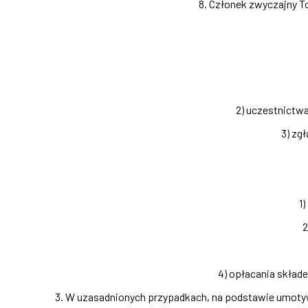
8. Członek zwyczajny T
2) uczestnictw
3) zg
1
2
4) opłacania skład
3. W uzasadnionych przypadkach, na podstawie umoty