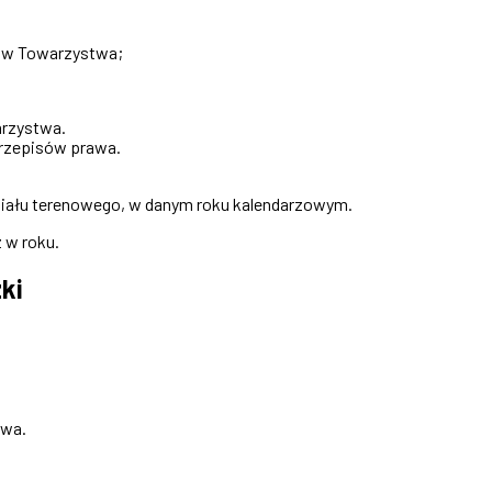
lów Towarzystwa;
arzystwa.
rzepisów prawa.
ziału terenowego, w danym roku kalendarzowym.
 w roku.
ki
twa.