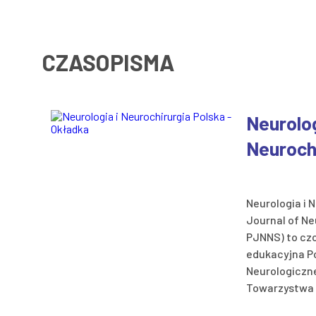
CZASOPISMA
Neurolog
Neurochi
Neurologia i N
Journal of Ne
PJNNS) to cz
edukacyjna P
Neurologiczn
Towarzystwa 