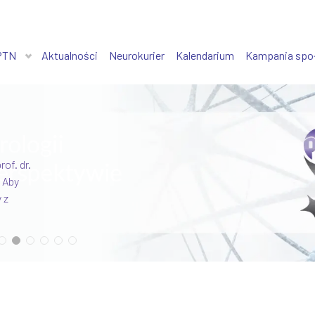
PTN
Aktualności
Neurokurier
Kalendarium
Kampania spo
of. dr.
o,
 Aby
 z