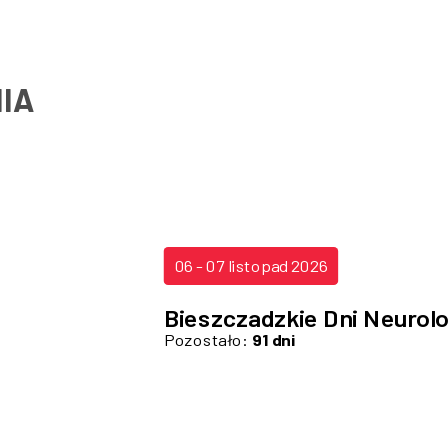
IA
06 - 07 listopad 2026
Bieszczadzkie Dni Neurol
Pozostało:
91 dni