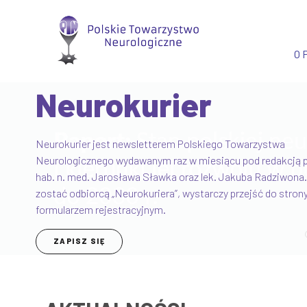
Przejdź
do
treści
O 
Neurokurier
Neuroedu.pl
Neurokurier jest newsletterem Polskiego Towarzystwa
Neurologicznego wydawanym raz w miesiącu pod redakcją pr
Serwis edukacyjny Polskiego Towarzystwa Neurologiczneg
hab. n. med. Jarosława Sławka oraz lek. Jakuba Radziwona.
którego głównym zadaniem jest prowadzenie działalności
zostać odbiorcą „Neurokuriera”, wystarczy przejść do strony
edukacyjnej kierowanej zarówno do lekarzy, jak i pacjentów.
formularzem rejestracyjnym.
WIĘCEJ
ZAPISZ SIĘ